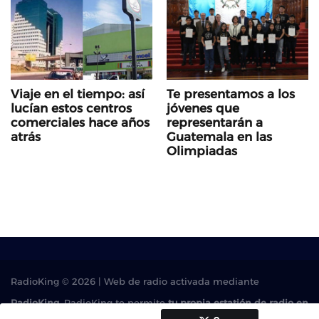
Viaje en el tiempo: así
Te presentamos a los
lucían estos centros
jóvenes que
comerciales hace años
representarán a
atrás
Guatemala en las
Olimpiadas
RadioKing © 2026 | Web de radio activada mediante
RadioKing
. RadioKing te permite
tu propia estatión de radio en