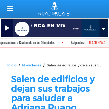
RADIO RCA EN VIVO
RCA 1510
atemala en las Olimpiadas
Así puedes obtener tu pasaporte para visitar Cobán
FLASH NEWS
Inicio
Novedades
Salen de edificios y dejan sus trabajos para saludar a Adriana Ruano (videos)
Salen de edificios y
dejan sus trabajos
para saludar a
Adriana Ruano