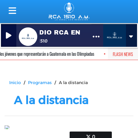
RADIO RCA EN VIVO
RCA 1510
 jóvenes que representarán a Guatemala en las Olimpiadas
Así puedes obtener
FLASH NEWS
Inicio
Programas
A la distancia
A la distancia
0
0