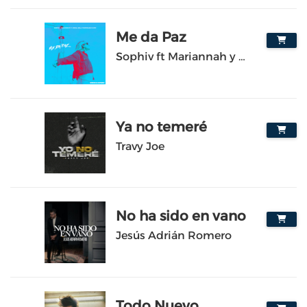
Me da Paz
5
Sophiv ft Mariannah y Diego y Belu Rodríguez
Ya no temeré
6
Travy Joe
No ha sido en vano
7
Jesús Adrián Romero
Todo Nuevo