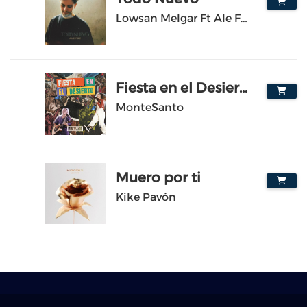
8
Lowsan Melgar Ft Ale FDZ
Fiesta en el Desierto
9
MonteSanto
Muero por ti
10
Kike Pavón