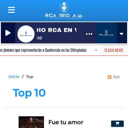
RADIO RCA EN VIVO
RCA 1510
óvenes que representarán a Guatemala en las Olimpiadas
Así puedes obtener 
FLASH NEWS
Inicio
Top
RSS
Top 10
Fue tu amor
1